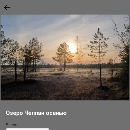
Озеро Челпан осенью
Размер