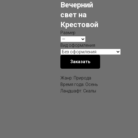
Вечерний
свет на
Крестовой
Размер
Вид оформления
Заказать
Жанр: Природа
Время года: Осень
Ландшафт: Скалы